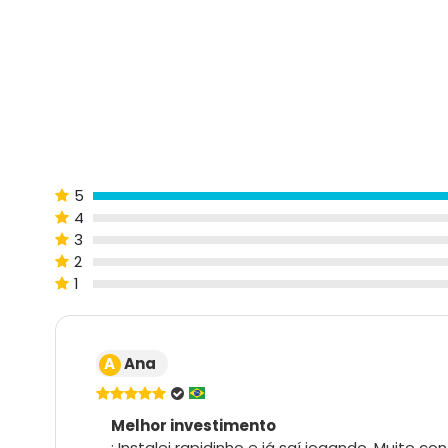
5
4
3
2
1
A
Ana
Melhor investimento
: Instalei rapidinho e já saí jogando. Muito c