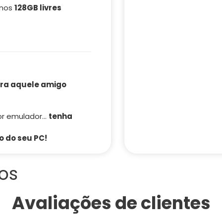
enos
128GB livres
pra aquele amigo
r emulador...
tenha
o do seu PC!
os
Avaliações de clientes