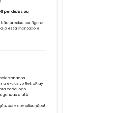
!
S perdidas ou
! Não precisa configurar,
ma já está montado e
selecionados
ma exclusivo RetroPlay
pra cada jogo
legendas e até
ção, sem complicações!