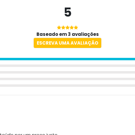
5
Baseado em 3 avaliações
ESCREVA UMA AVALIAÇÃO
onteúdo por um preço justo.