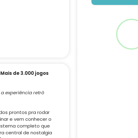
Adicionando
o
produto
 Mais de 3.000 jogos
ao
seu
carrinho
a experiência retrô
odos prontos pra rodar
ginar e vem conhecer o
sistema completo que
 central de nostalgia