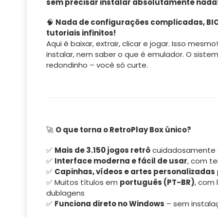
sem precisar instalar absolutamente nada
🧠
Nada de configurações complicadas, BIO
tutoriais infinitos!
Aqui é baixar, extrair, clicar e jogar. Isso mesmo
instalar, nem saber o que é emulador. O siste
redondinho – você só curte.
🚀
O que torna o RetroPlay Box único?
✅
Mais de 3.150 jogos retrô
cuidadosamente 
✅
Interface moderna e fácil de usar
, com te
✅
Capinhas, vídeos e artes personalizadas
✅ Muitos títulos em
português (PT-BR)
, com 
dublagens
✅
Funciona direto no Windows
– sem instala