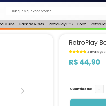
 YouTube
Pack de ROMs
RetroPlay BOX - Boot
RetroPl
RetroPlay B
3 avaliaçõe
R$ 44,90
-